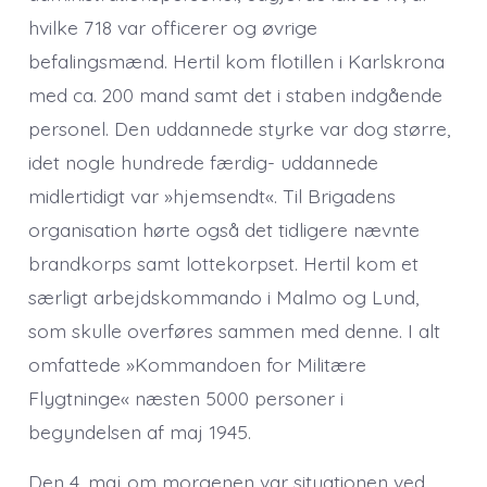
hvilke 718 var officerer og øvrige
befalingsmænd. Hertil kom flotillen i Karlskrona
med ca. 200 mand samt det i staben indgående
personel. Den uddannede styrke var dog større,
idet nogle hundrede færdig- uddannede
midlertidigt var »hjemsendt«. Til Brigadens
organisation hørte også det tidligere nævnte
brandkorps samt lottekorpset. Hertil kom et
særligt arbejdskommando i Malmo og Lund,
som skulle overføres sammen med denne. I alt
omfattede »Kommandoen for Militære
Flygtninge« næsten 5000 personer i
begyndelsen af maj 1945.
Den 4. maj om morgenen var situationen ved