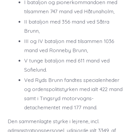
I bataljon og pionerkommandoen med
tilsammen 747 mand ved Håtunaholm,
II bataljon med 356 mand ved Såtra
Brunn,
III og IV bataljon med tilsammen 1036
mand ved Ronneby Brunn,
V tunge bataljon med 611 mand ved
Sofielund.
Ved Ryds Brunn fandtes specialenheder
og ordenspolitistyrken med ialt 422 mand
samt i Tingsryd motorvogns-
detachementet med 177 mand.
Den sammenlagte styrke i lejrene, incl.
administrationspersonel, udgjorde ialt 3349, af