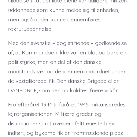
tilladelse til at det ikke alene var tidligere militært
uddannede som kunne melde sig til enheden,
men også at der kunne gennemføres
rekrutuddannelse.
Med den svenske – dog stiltiende – godkendelse
af, at Kommandoen ikke var en blot og bare en
politistyrke, men en del af den danske
modstandshær og derigennem indordnet under
de vestallierede, fik Den danske Brigade eller
DANFORCE, som den nu kaldtes, friere vilkår.
Fra efteråret 1944 til foråret 1945 militariseredes
lejrorganisationen. Militære grader og
distinktioner samt øvelser i felttjeneste blev
indført, og bykamp fik en fremtrædende plads i