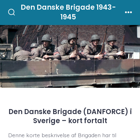
Skip
Den Danske Brigade 1943-
to
1945
Search
Men
Toggle
content
Den Danske Brigade (DANFORCE) i
Sverige – kort fortalt
Denne korte beskrivelse af Brigaden har til