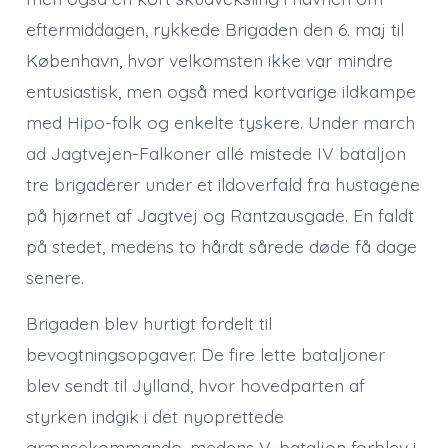
eftermiddagen, rykkede Brigaden den 6. maj til
København, hvor velkomsten ikke var mindre
entusiastisk, men også med kortvarige ildkampe
med Hipo-folk og enkelte tyskere. Under march
ad Jagtvejen-Falkoner allé mistede IV bataljon
tre brigaderer under et ildoverfald fra hustagene
på hjørnet af Jagtvej og Rantzausgade. En faldt
på stedet, medens to hårdt sårede døde få dage
senere.
Brigaden blev hurtigt fordelt til
bevogtningsopgaver. De fire lette bataljoner
blev sendt til Jylland, hvor hovedparten af
styrken indgik i det nyoprettede
grænsekommando, medens V. bataljon forblev i