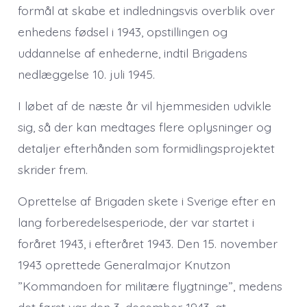
formål at skabe et indledningsvis overblik over
enhedens fødsel i 1943, opstillingen og
uddannelse af enhederne, indtil Brigadens
nedlæggelse 10. juli 1945.
I løbet af de næste år vil hjemmesiden udvikle
sig, så der kan medtages flere oplysninger og
detaljer efterhånden som formidlingsprojektet
skrider frem.
Oprettelse af Brigaden skete i Sverige efter en
lang forberedelsesperiode, der var startet i
foråret 1943, i efteråret 1943. Den 15. november
1943 oprettede Generalmajor Knutzon
”Kommandoen for militære flygtninge”, medens
det først var den 3. december 1943, at